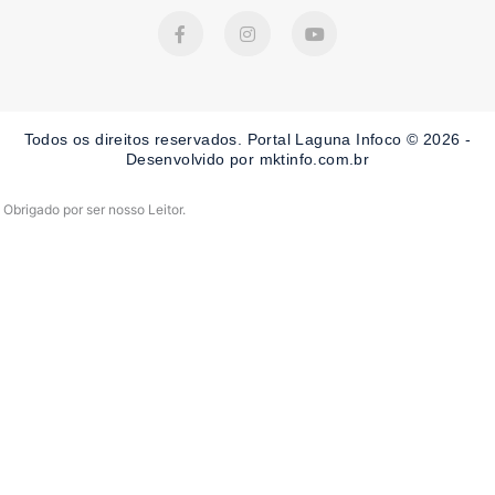
F
I
Y
a
n
o
c
s
u
e
t
t
b
a
u
o
g
b
o
r
e
Todos os direitos reservados. Portal Laguna Infoco © 2026 -
k
a
-
m
Desenvolvido por mktinfo.com.br
f
Obrigado por ser nosso Leitor.