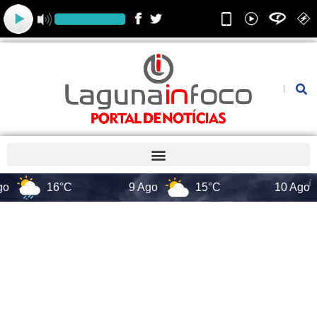
Ir
para
o
conteúdo
Pesquis
16°C
9 Ago
15°C
10 Ago