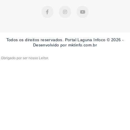
F
I
Y
a
n
o
c
s
u
e
t
t
b
a
u
o
g
b
o
r
e
Todos os direitos reservados. Portal Laguna Infoco © 2026 -
k
a
-
m
Desenvolvido por mktinfo.com.br
f
Obrigado por ser nosso Leitor.