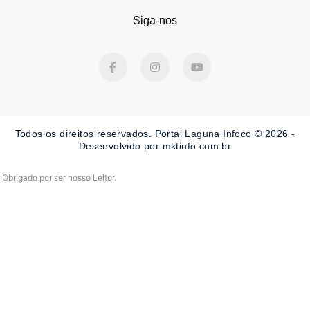
Siga-nos
F
I
Y
a
n
o
c
s
u
e
t
t
b
a
u
o
g
b
o
r
e
Todos os direitos reservados. Portal Laguna Infoco © 2026 -
k
a
-
m
Desenvolvido por mktinfo.com.br
f
Obrigado por ser nosso Leitor.