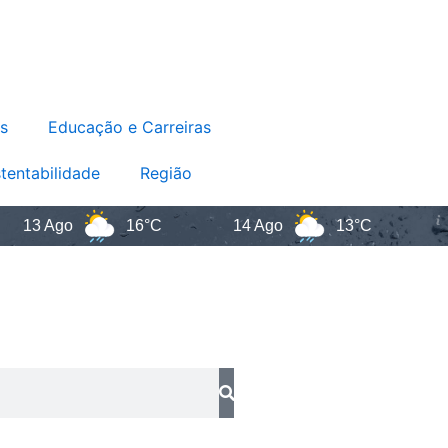
s
Educação e Carreiras
tentabilidade
Região
3 Ago
16°C
14 Ago
13°C
Sa