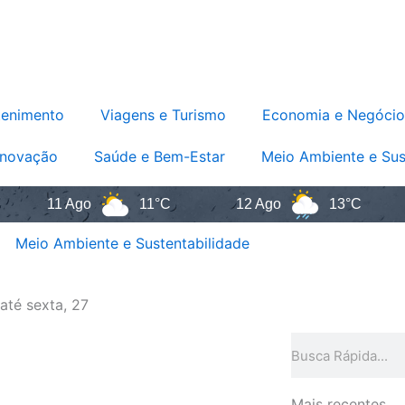
tenimento
Viagens e Turismo
Economia e Negócio
Inovação
Saúde e Bem-Estar
Meio Ambiente e Sus
11 Ago
11°C
12 Ago
13°C
1
Meio Ambiente e Sustentabilidade
até sexta, 27
Pesquisar
Mais recentes