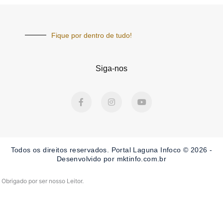
Fique por dentro de tudo!
Siga-nos
F
I
Y
a
n
o
c
s
u
e
t
t
b
a
u
o
g
b
o
r
e
Todos os direitos reservados. Portal Laguna Infoco © 2026 -
k
a
-
m
Desenvolvido por mktinfo.com.br
f
Obrigado por ser nosso Leitor.