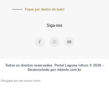
Fique por dentro de tudo!
Siga-nos
F
I
Y
a
n
o
c
s
u
e
t
t
b
a
u
o
g
b
o
r
e
Todos os direitos reservados. Portal Laguna Infoco © 2026 -
k
a
-
m
Desenvolvido por mktinfo.com.br
f
Obrigado por ser nosso Leitor.