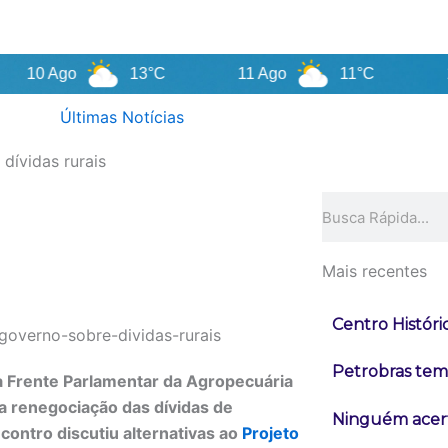
Ago
13°C
11 Ago
11°C
12 Ago
Últimas Notícias
dívidas rurais
Pesquisar
Mais recentes
Centro Históri
Petrobras tem 
a Frente Parlamentar da Agropecuária
a renegociação das dívidas de
Ninguém acert
contro discutiu alternativas ao
Projeto