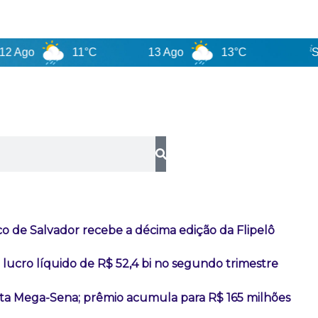
11°C
13 Ago
13°C
Santa Ca
co de Salvador recebe a décima edição da Flipelô
lucro líquido de R$ 52,4 bi no segundo trimestre
a Mega-Sena; prêmio acumula para R$ 165 milhões