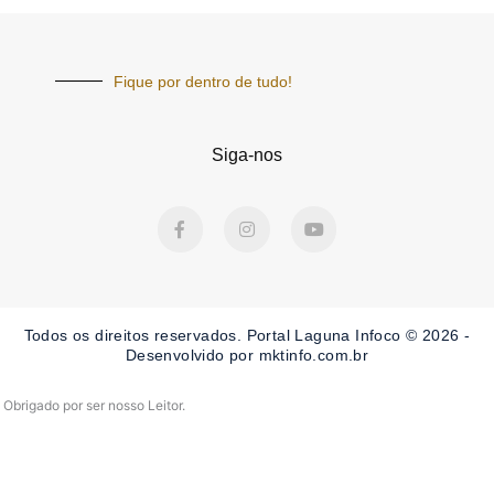
Fique por dentro de tudo!
Siga-nos
F
I
Y
a
n
o
c
s
u
e
t
t
b
a
u
o
g
b
o
r
e
Todos os direitos reservados. Portal Laguna Infoco © 2026 -
k
a
-
m
Desenvolvido por mktinfo.com.br
f
Obrigado por ser nosso Leitor.