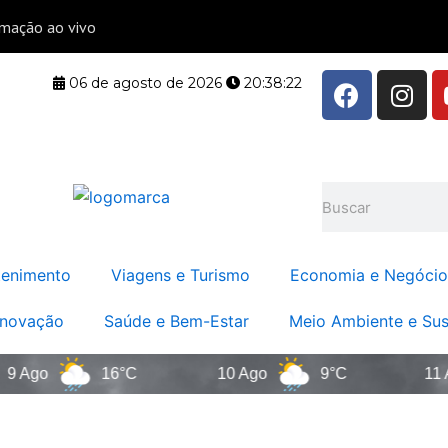
F
I
06 de agosto de 2026
20:38:22
a
n
c
s
e
t
b
a
Pesquisar
o
g
o
r
k
a
tenimento
Viagens e Turismo
Economia e Negócio
m
Inovação
Saúde e Bem-Estar
Meio Ambiente e Sus
go
16°C
10 Ago
9°C
11 Ago