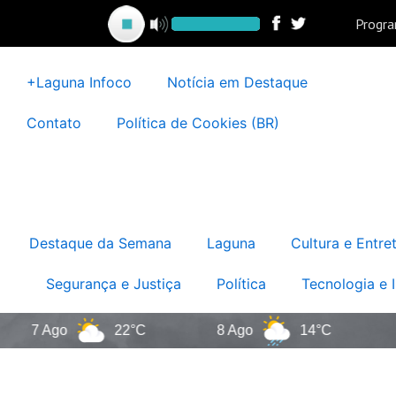
Ir
para
o
conteúdo
+Laguna Infoco
Notícia em Destaque
Contato
Política de Cookies (BR)
Destaque da Semana
Laguna
Cultura e Entre
Segurança e Justiça
Política
Tecnologia e 
7 Ago
22°C
8 Ago
14°C
9 A