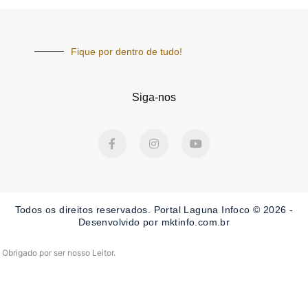
Fique por dentro de tudo!
Siga-nos
F
I
Y
a
n
o
c
s
u
e
t
t
b
a
u
o
g
b
o
r
e
Todos os direitos reservados. Portal Laguna Infoco © 2026 -
k
a
-
m
Desenvolvido por mktinfo.com.br
f
Obrigado por ser nosso Leitor.