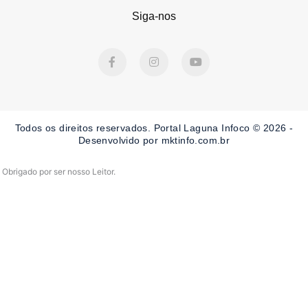
Siga-nos
F
I
Y
a
n
o
c
s
u
e
t
t
b
a
u
o
g
b
o
r
e
Todos os direitos reservados. Portal Laguna Infoco © 2026 -
k
a
-
m
Desenvolvido por mktinfo.com.br
f
Obrigado por ser nosso Leitor.