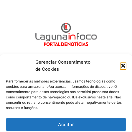
Gerenciar Consentimento
de Cookies
Fique por dentro de tudo!
Para fornecer as melhores experiências, usamos tecnologias como
cookies para armazenar e/ou acessar informações do dispositivo. O
consentimento para essas tecnologias nos permitirá processar dados
Siga-nos
como comportamento de navegação ou IDs exclusivos neste site. Não
consentir ou retirar o consentimento pode afetar negativamente certos
recursos e funções.
F
I
Y
a
n
o
c
s
u
Aceitar
e
t
t
b
a
u