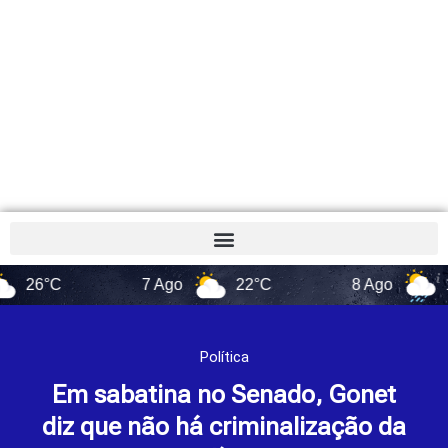
C
7 Ago
22°C
8 Ago
17°C
Política
Em sabatina no Senado, Gonet
diz que não há criminalização da