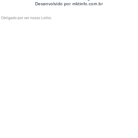
-
m
Desenvolvido por mktinfo.com.br
f
Obrigado por ser nosso Leitor.