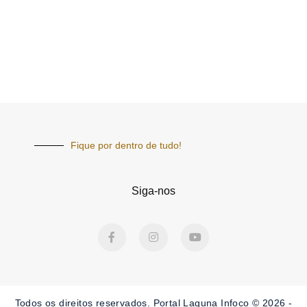
Fique por dentro de tudo!
Siga-nos
F
I
Y
a
n
o
c
s
u
e
t
t
b
a
u
o
g
b
o
r
e
Todos os direitos reservados. Portal Laguna Infoco © 2026 -
k
a