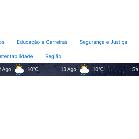
os
Educação e Carreiras
Segurança e Justiça
stentabilidade
Região
10°C
13 Ago
10°C
Santa Ca