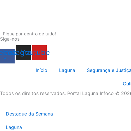
Fique por dentro de tudo!
Siga-nos
ebook-
Instagram
Youtube
f
Início
Laguna
Segurança e Justiç
Cul
Todos os direitos reservados. Portal Laguna Infoco © 202
Destaque da Semana
Laguna