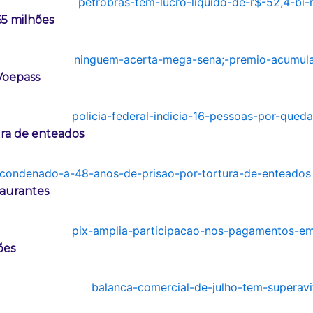
5 milhões
 Voepass
ura de enteados
taurantes
ões