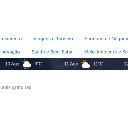
etenimento
Viagens e Turismo
Economia e Negóci
 Inovação
Saúde e Bem-Estar
Meio Ambiente e Su
 Ago
9°C
11 Ago
11°C
12 Ago
rais gratuitas