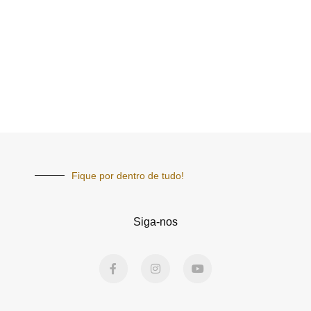
Fique por dentro de tudo!
Siga-nos
F
I
Y
a
n
o
c
s
u
e
t
t
b
a
u