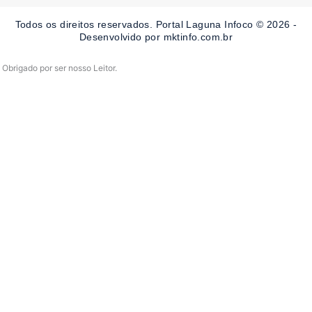
o
g
b
o
r
e
Todos os direitos reservados. Portal Laguna Infoco © 2026 -
k
a
-
m
Desenvolvido por mktinfo.com.br
f
Obrigado por ser nosso Leitor.