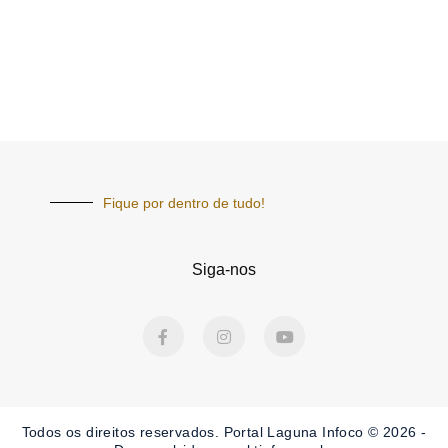
Fique por dentro de tudo!
Siga-nos
F
I
Y
a
n
o
c
s
u
e
t
t
b
a
u
o
g
b
o
r
e
Todos os direitos reservados. Portal Laguna Infoco © 2026 -
k
a