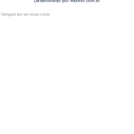
-
m
Desenvolvido por mktinfo.com.br
f
Obrigado por ser nosso Leitor.