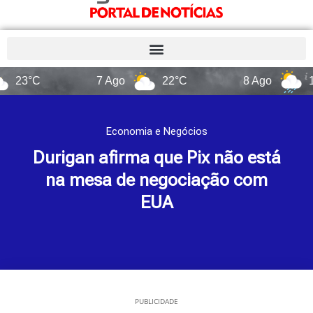
C
7 Ago
22°C
8 Ago
14°C
Economia e Negócios
Durigan afirma que Pix não está
na mesa de negociação com
EUA
PUBLICIDADE