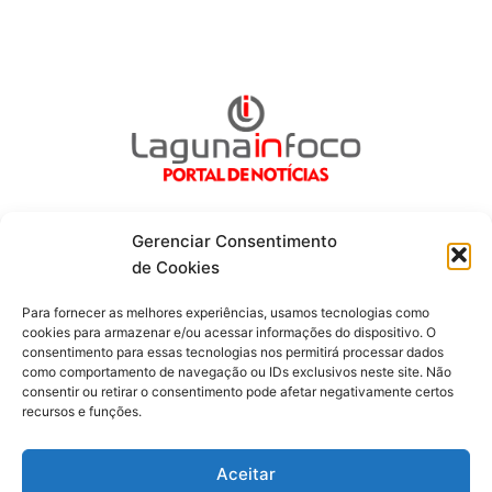
Gerenciar Consentimento
de Cookies
Fique por dentro de tudo!
Para fornecer as melhores experiências, usamos tecnologias como
cookies para armazenar e/ou acessar informações do dispositivo. O
consentimento para essas tecnologias nos permitirá processar dados
Siga-nos
como comportamento de navegação ou IDs exclusivos neste site. Não
consentir ou retirar o consentimento pode afetar negativamente certos
recursos e funções.
F
I
Y
a
n
o
c
s
u
Aceitar
e
t
t