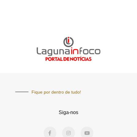
Fique por dentro de tudo!
Siga-nos
F
I
Y
a
n
o