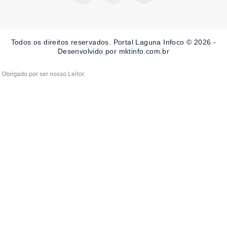
c
s
u
e
t
t
b
a
u
o
g
b
o
r
e
Todos os direitos reservados. Portal Laguna Infoco © 2026 -
k
a
-
m
Desenvolvido por mktinfo.com.br
f
Obrigado por ser nosso Leitor.