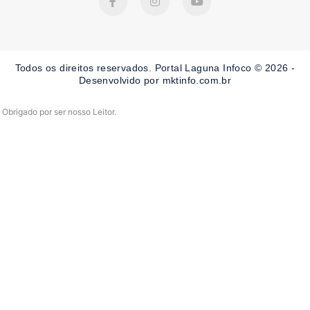
a
n
o
c
s
u
e
t
t
b
a
u
o
g
b
o
r
e
Todos os direitos reservados. Portal Laguna Infoco © 2026 -
k
a
-
m
Desenvolvido por mktinfo.com.br
f
Obrigado por ser nosso Leitor.