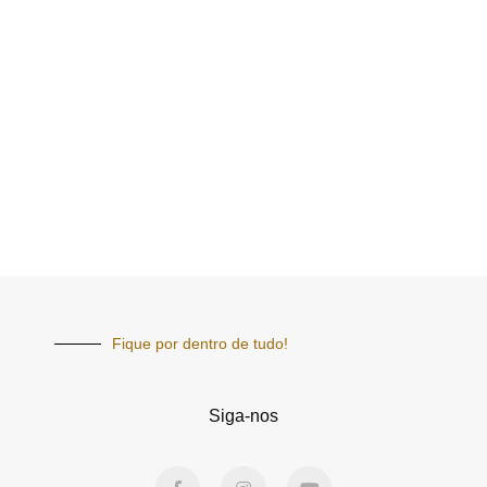
Fique por dentro de tudo!
Siga-nos
F
I
Y