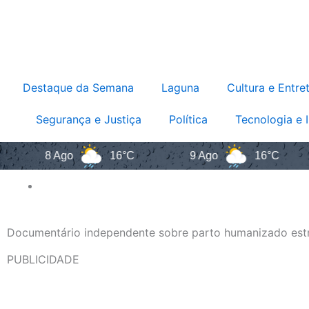
Destaque da Semana
Laguna
Cultura e Entre
Segurança e Justiça
Política
Tecnologia e 
8 Ago
16°C
9 Ago
16°C
1
Documentário independente sobre parto humanizado estre
PUBLICIDADE