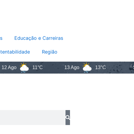
s
Educação e Carreiras
tentabilidade
Região
go
11°C
13 Ago
13°C
Santa 