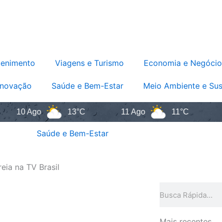
tenimento
Viagens e Turismo
Economia e Negócio
Inovação
Saúde e Bem-Estar
Meio Ambiente e Sus
0 Ago
13°C
11 Ago
11°C
12 A
Saúde e Bem-Estar
ia na TV Brasil
Pesquisar
Mais recentes