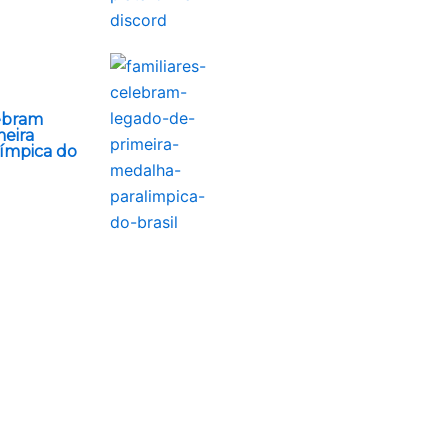
lebram
meira
ímpica do