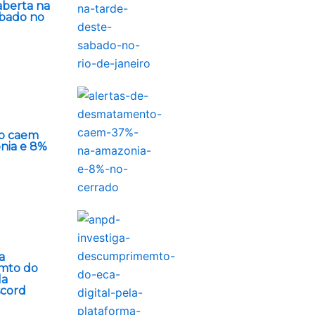
aberta na
ábado no
o caem
nia e 8%
a
mto do
la
scord