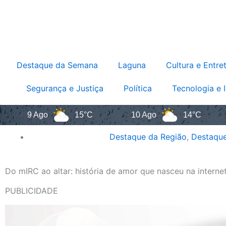
Destaque da Semana
Laguna
Cultura e Entre
Segurança e Justiça
Política
Tecnologia e 
9 Ago
15°C
10 Ago
14°C
11 A
Destaque da Região
,
Destaqu
Do mIRC ao altar: história de amor que nasceu na intern
PUBLICIDADE