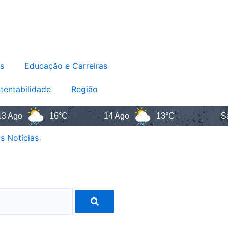
s
Educação e Carreiras
tentabilidade
Região
16°C
14 Ago
13°C
Santa Cat
s Notícias