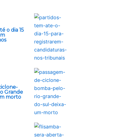
é o dia 15
em
nos
iclone-
io Grande
um morto