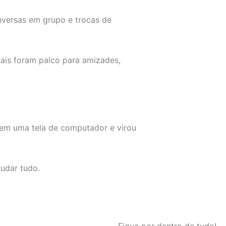
nversas em grupo e trocas de
uais foram palco para amizades,
 em uma tela de computador e virou
udar tudo.
Fique por dentro de tudo!