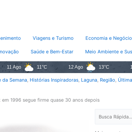
tenimento
Viagens e Turismo
Economia e Negócio
Inovação
Saúde e Bem-Estar
Meio Ambiente e Sus
go
11°C
12 Ago
13°C
13 Ago
e da Semana
,
Histórias Inspiradoras
,
Laguna
,
Região
,
Última
et em 1996 segue firme quase 30 anos depois
Pesquisar