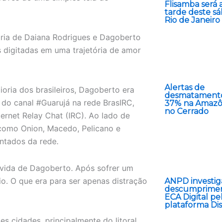
Flisamba será 
tarde deste s
Rio de Janeiro
ória de Daiana Rodrigues e Dagoberto
 digitadas em uma trajetória de amor
Alertas de
oria dos brasileiros, Dagoberto era
desmatament
do canal #Guarujá na rede BrasIRC,
37% na Amazô
no Cerrado
ternet Relay Chat (IRC). Ao lado de
como Onion, Macedo, Pelicano e
ntados da rede.
vida de Dagoberto. Após sofrer um
o. O que era para ser apenas distração
ANPD investig
descumprime
ECA Digital pe
plataforma Di
s cidades, principalmente do litoral