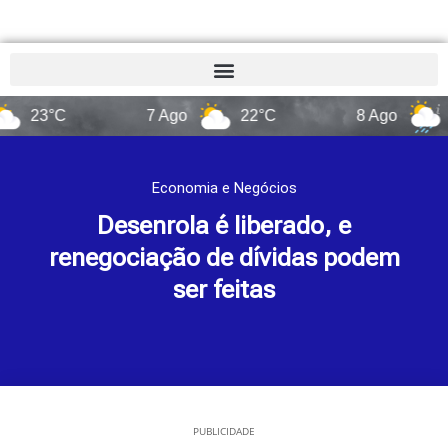
°C
7 Ago
22°C
8 Ago
14°C
Economia e Negócios
Desenrola é liberado, e
renegociação de dívidas podem
ser feitas
PUBLICIDADE