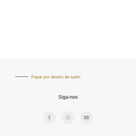
Fique por dentro de tudo!
Siga-nos
F
I
Y
a
n
o
c
s
u
e
t
t
b
a
u