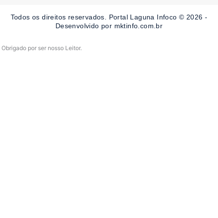
o
g
b
o
r
e
Todos os direitos reservados. Portal Laguna Infoco © 2026 -
k
a
-
m
Desenvolvido por mktinfo.com.br
f
Obrigado por ser nosso Leitor.