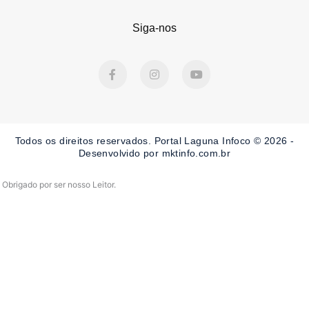
Siga-nos
F
I
Y
a
n
o
c
s
u
e
t
t
b
a
u
o
g
b
o
r
e
Todos os direitos reservados. Portal Laguna Infoco © 2026 -
k
a
-
m
Desenvolvido por mktinfo.com.br
f
Obrigado por ser nosso Leitor.