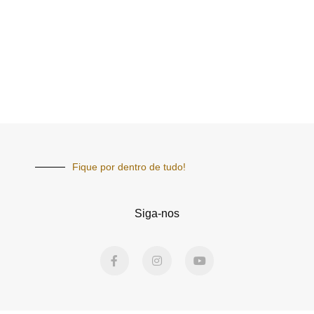
Fique por dentro de tudo!
Siga-nos
F
I
Y
a
n
o
c
s
u
e
t
t
b
a
u
o
g
b