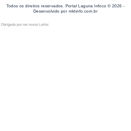
o
r
e
Todos os direitos reservados. Portal Laguna Infoco © 2026 -
k
a
-
m
Desenvolvido por mktinfo.com.br
f
Obrigado por ser nosso Leitor.