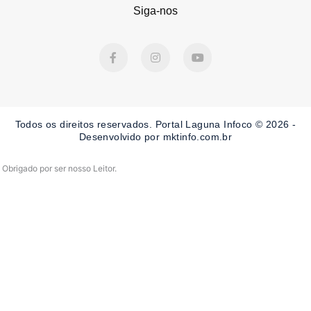
Siga-nos
F
I
Y
a
n
o
c
s
u
e
t
t
b
a
u
o
g
b
o
r
e
Todos os direitos reservados. Portal Laguna Infoco © 2026 -
k
a
-
m
Desenvolvido por mktinfo.com.br
f
Obrigado por ser nosso Leitor.