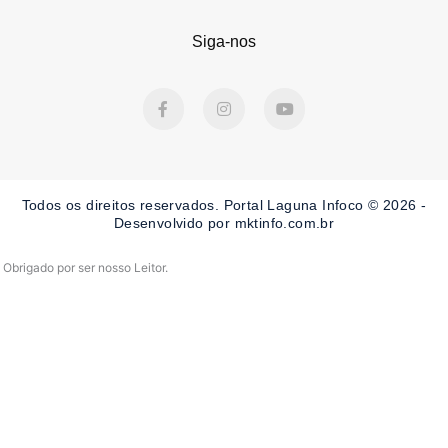
Siga-nos
F
I
Y
a
n
o
c
s
u
e
t
t
b
a
u
o
g
b
o
r
e
Todos os direitos reservados. Portal Laguna Infoco © 2026 -
k
a
-
m
Desenvolvido por mktinfo.com.br
f
Obrigado por ser nosso Leitor.