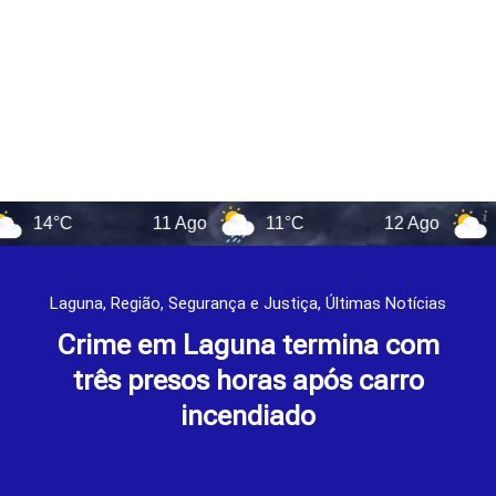
°C
11 Ago
11°C
12 Ago
12°C
Laguna
,
Região
,
Segurança e Justiça
,
Últimas Notícias
Crime em Laguna termina com
três presos horas após carro
incendiado