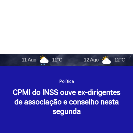
11 Ago
11°C
12 Ago
12°C
1
Política
CPMI do INSS ouve ex-dirigentes
de associação e conselho nesta
segunda