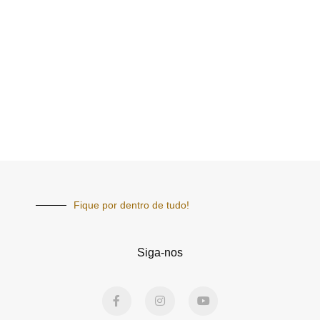
Fique por dentro de tudo!
Siga-nos
F
I
Y
a
n
o
c
s
u