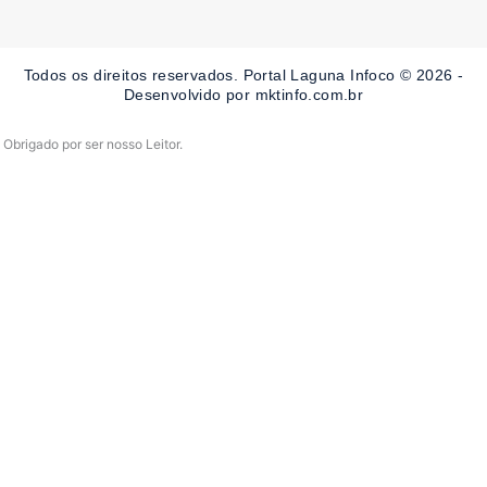
e
t
t
b
a
u
o
g
b
o
r
e
Todos os direitos reservados. Portal Laguna Infoco © 2026 -
k
a
-
m
Desenvolvido por mktinfo.com.br
f
Obrigado por ser nosso Leitor.