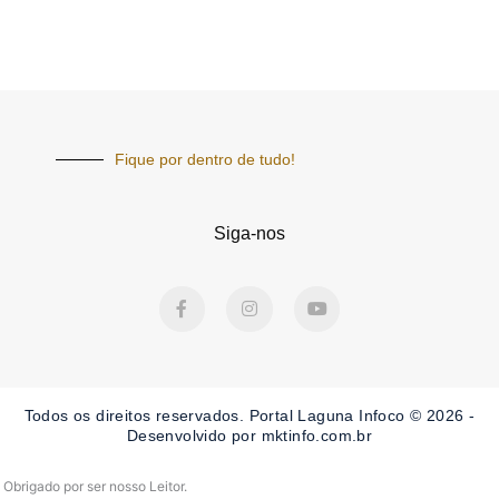
Fique por dentro de tudo!
Siga-nos
F
I
Y
a
n
o
c
s
u
e
t
t
b
a
u
o
g
b
o
r
e
Todos os direitos reservados. Portal Laguna Infoco © 2026 -
k
a
-
m
Desenvolvido por mktinfo.com.br
f
Obrigado por ser nosso Leitor.