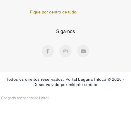
Fique por dentro de tudo!
Siga-nos
F
I
Y
a
n
o
c
s
u
e
t
t
b
a
u
o
g
b
o
r
e
Todos os direitos reservados. Portal Laguna Infoco © 2026 -
k
a
-
m
Desenvolvido por mktinfo.com.br
f
Obrigado por ser nosso Leitor.