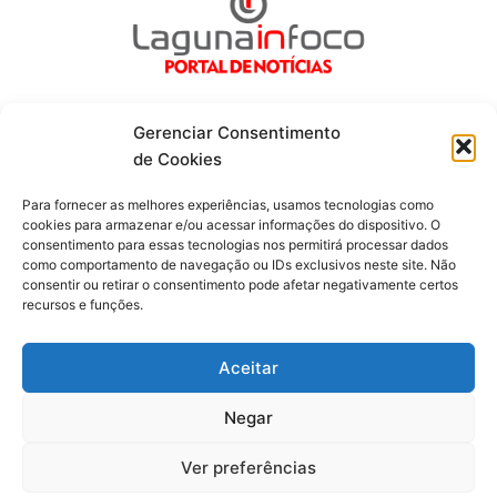
Gerenciar Consentimento
de Cookies
Fique por dentro de tudo!
Para fornecer as melhores experiências, usamos tecnologias como
cookies para armazenar e/ou acessar informações do dispositivo. O
consentimento para essas tecnologias nos permitirá processar dados
Siga-nos
como comportamento de navegação ou IDs exclusivos neste site. Não
consentir ou retirar o consentimento pode afetar negativamente certos
recursos e funções.
F
I
Y
a
n
o
c
s
u
Aceitar
e
t
t
b
a
u
o
g
b
Negar
o
r
e
Todos os direitos reservados. Portal Laguna Infoco © 2026 -
k
a
-
m
Desenvolvido por mktinfo.com.br
Ver preferências
f