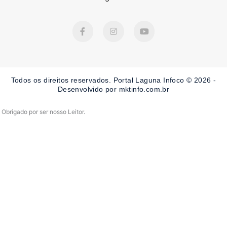
F
I
Y
a
n
o
c
s
u
e
t
t
b
a
u
o
g
b
o
r
e
Todos os direitos reservados. Portal Laguna Infoco © 2026 -
k
a
-
m
Desenvolvido por mktinfo.com.br
f
Obrigado por ser nosso Leitor.