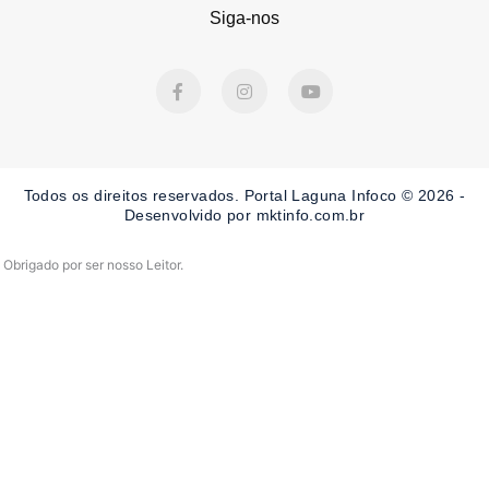
Siga-nos
F
I
Y
a
n
o
c
s
u
e
t
t
b
a
u
o
g
b
o
r
e
Todos os direitos reservados. Portal Laguna Infoco © 2026 -
k
a
-
m
Desenvolvido por mktinfo.com.br
f
Obrigado por ser nosso Leitor.