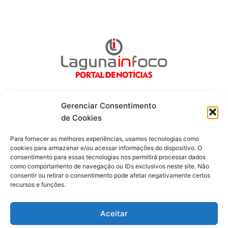
Gerenciar Consentimento
de Cookies
Fique por dentro de tudo!
Para fornecer as melhores experiências, usamos tecnologias como
cookies para armazenar e/ou acessar informações do dispositivo. O
consentimento para essas tecnologias nos permitirá processar dados
Siga-nos
como comportamento de navegação ou IDs exclusivos neste site. Não
consentir ou retirar o consentimento pode afetar negativamente certos
recursos e funções.
F
I
Y
a
n
o
c
s
u
Aceitar
e
t
t
b
a
u