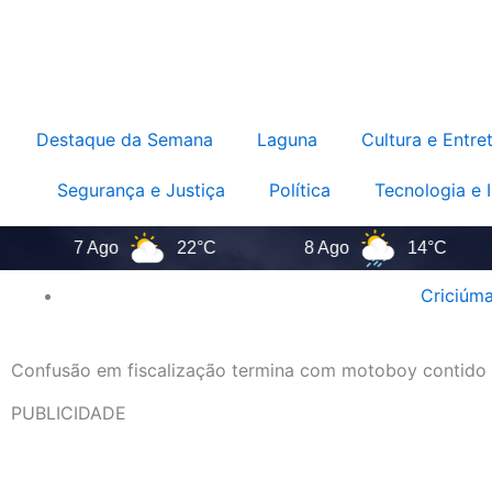
Destaque da Semana
Laguna
Cultura e Entre
Segurança e Justiça
Política
Tecnologia e 
7 Ago
22°C
8 Ago
14°C
Criciúm
Confusão em fiscalização termina com motoboy contido
PUBLICIDADE