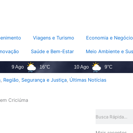
tenimento
Viagens e Turismo
Economia e Negócio
Inovação
Saúde e Bem-Estar
Meio Ambiente e Sus
9 Ago
16°C
10 Ago
9°C
11
a
,
Região
,
Segurança e Justiça
,
Últimas Notícias
 em Criciúma
Pesquisar
Mais recentes