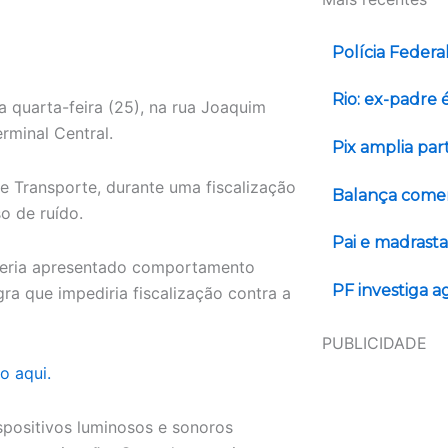
Polícia Federa
Rio: ex-padre 
 quarta-feira (25), na rua Joaquim
rminal Central.
Pix amplia pa
 e Transporte
, durante uma fiscalização
Balança comerc
o de ruído.
Pai e madrast
teria apresentado comportamento
PF investiga a
ra que impediria fiscalização contra a
PUBLICIDADE
o aqui.
ispositivos luminosos e sonoros