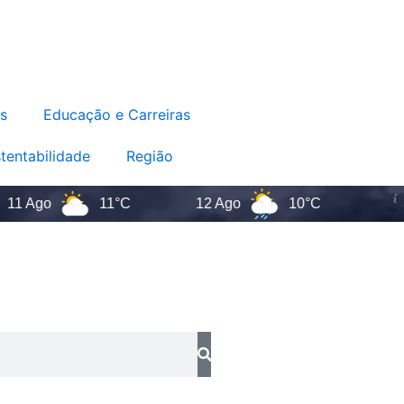
s
Educação e Carreiras
tentabilidade
Região
 Ago
11°C
12 Ago
10°C
San