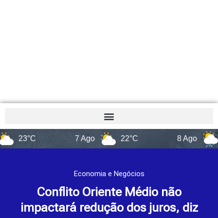
C
7 Ago
22°C
8 Ago
14°C
Economia e Negócios
Conflito Oriente Médio não
impactará redução dos juros, diz