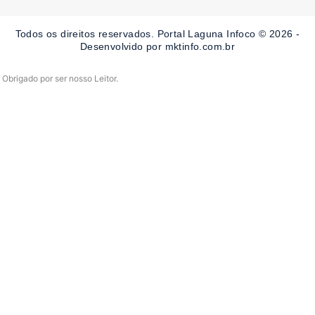
b
a
u
o
g
b
o
r
e
Todos os direitos reservados. Portal Laguna Infoco © 2026 -
k
a
-
m
Desenvolvido por mktinfo.com.br
f
Obrigado por ser nosso Leitor.