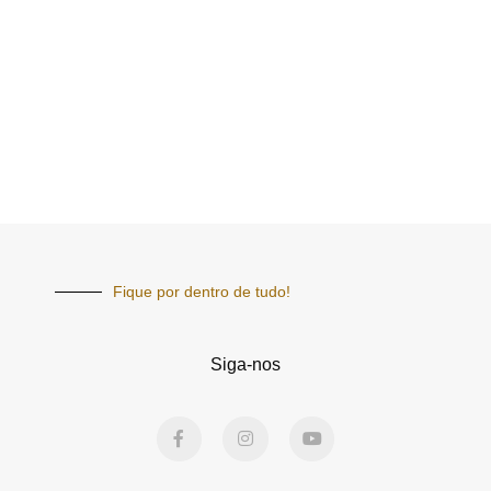
Fique por dentro de tudo!
Siga-nos
F
I
Y
a
n
o
c
s
u
e
t
t