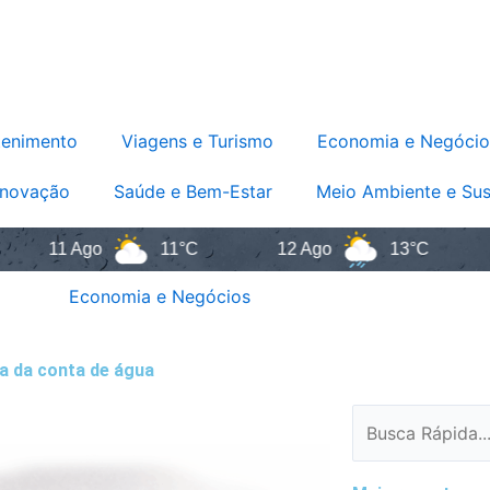
tenimento
Viagens e Turismo
Economia e Negócio
Inovação
Saúde e Bem-Estar
Meio Ambiente e Sus
 Ago
11°C
12 Ago
13°C
13 Ag
Economia e Negócios
a da conta de água
Pesquisar