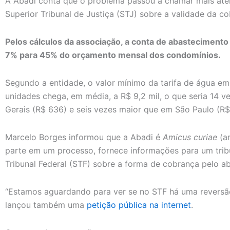
A Abadi conta que o problema passou a chamar mais at
Superior Tribunal de Justiça (STJ) sobre a validade da c
Pelos cálculos da associação, a conta de abasteciment
7% para 45% do orçamento mensal dos condomínios.
Segundo a entidade, o valor mínimo da tarifa de água e
unidades chega, em média, a R$ 9,2 mil, o que seria 14 v
Gerais (R$ 636) e seis vezes maior que em São Paulo (R$ 
Marcelo Borges informou que a Abadi é
Amicus curiae
(a
parte em um processo, fornece informações para um tri
Tribunal Federal (STF) sobre a forma de cobrança pelo a
“Estamos aguardando para ver se no STF há uma reversão
lançou também uma
petição pública na internet
.