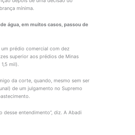
enção depois de uma decisão do
obrança mínima.
o de água, em muitos casos, passou de
m um prédio comercial com dez
ezes superior aos prédios de Minas
1,5 mil).
migo da corte, quando, mesmo sem ser
bunal) de um julgamento no Supremo
bastecimento.
 desse entendimento”, diz. A Abadi