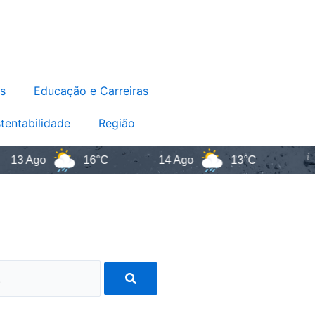
s
Educação e Carreiras
tentabilidade
Região
o
16°C
14 Ago
13°C
Santa C