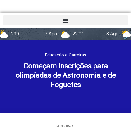
23°C
7 Ago
22°C
8 Ago
14°C
Educação e Carreiras
Começam inscrições para
olimpíadas de Astronomia e de
Foguetes
PUBLICIDADE