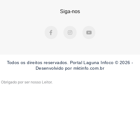
Siga-nos
F
I
Y
a
n
o
c
s
u
e
t
t
b
a
u
o
g
b
o
r
e
Todos os direitos reservados. Portal Laguna Infoco © 2026 -
k
a
-
m
Desenvolvido por mktinfo.com.br
f
Obrigado por ser nosso Leitor.