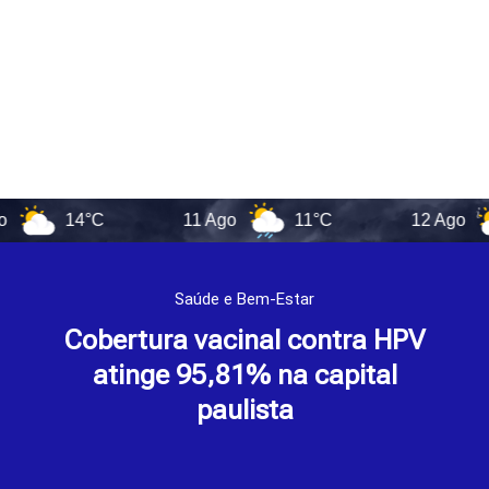
14°C
11 Ago
11°C
12 Ago
12
Saúde e Bem-Estar
Cobertura vacinal contra HPV
atinge 95,81% na capital
paulista