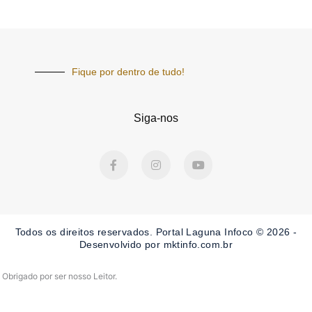
Fique por dentro de tudo!
Siga-nos
F
I
Y
a
n
o
c
s
u
e
t
t
b
a
u
o
g
b
o
r
e
Todos os direitos reservados. Portal Laguna Infoco © 2026 -
k
a
-
m
Desenvolvido por mktinfo.com.br
f
Obrigado por ser nosso Leitor.