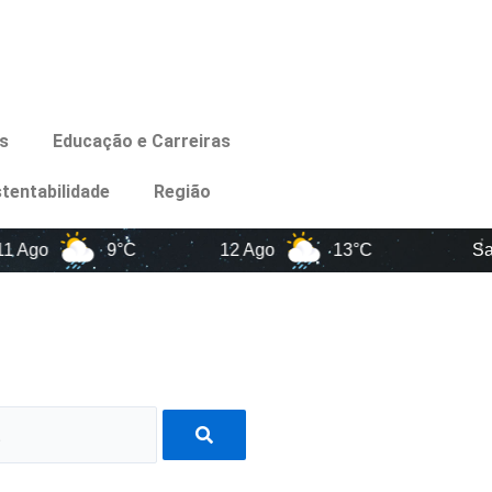
s
Educação e Carreiras
tentabilidade
Região
9°C
12 Ago
13°C
Santa Cat