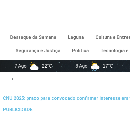
Destaque da Semana
Laguna
Cultura e Entr
Segurança e Justiça
Política
Tecnologia e
7 Ago
22°C
8 Ago
17°C
9 A
CNU 2025: prazo para convocado confirmar interesse em
PUBLICIDADE