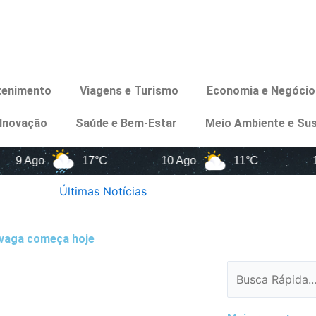
etenimento
Viagens e Turismo
Economia e Negócio
 Inovação
Saúde e Bem-Estar
Meio Ambiente e Sus
go
17°C
10 Ago
11°C
11 Ago
Últimas Notícias
 vaga começa hoje
Pesquisar