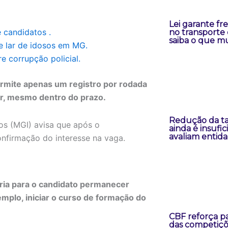
Lei garante fr
 candidatos .
no transporte 
saiba o que m
e lar de idosos em MG.
e corrupção policial.
rmite apenas um registro por rodada
or, mesmo dentro do prazo.
Redução da ta
os (MGI) avisa que após o
ainda é insufic
avaliam entid
onfirmação do interesse na vaga.
ria para o candidato permanecer
emplo, iniciar o curso de formação do
CBF reforça pa
das competiçõ