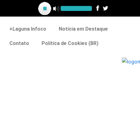
Ir
para
o
conteúdo
+Laguna Infoco
Notícia em Destaque
Contato
Política de Cookies (BR)