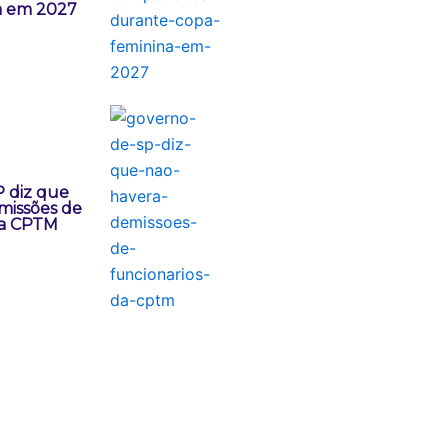
a em 2027
 diz que
missões de
da CPTM