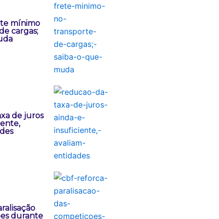
ete mínimo
de cargas;
uda
xa de juros
iente,
ades
ralisação
es durante