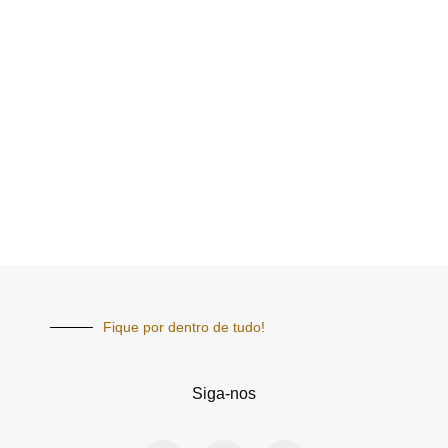
Fique por dentro de tudo!
Siga-nos
F
I
Y