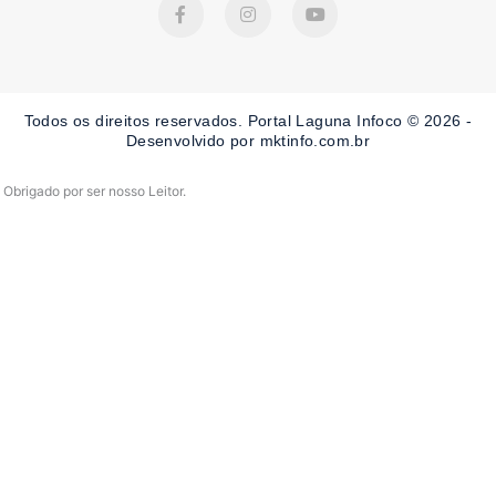
a
n
o
c
s
u
e
t
t
b
a
u
o
g
b
o
r
e
Todos os direitos reservados. Portal Laguna Infoco © 2026 -
k
a
-
m
Desenvolvido por mktinfo.com.br
f
Obrigado por ser nosso Leitor.