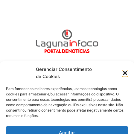
Gerenciar Consentimento
de Cookies
Fique por dentro de tudo!
Para fornecer as melhores experiências, usamos tecnologias como
cookies para armazenar e/ou acessar informações do dispositivo. O
consentimento para essas tecnologias nos permitirá processar dados
Siga-nos
como comportamento de navegação ou IDs exclusivos neste site. Não
consentir ou retirar o consentimento pode afetar negativamente certos
recursos e funções.
F
I
Y
a
n
o
c
s
u
Aceitar
e
t
t