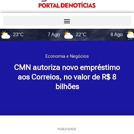
3°C
7 Ago
22°C
8 Ago
14°C
Economia e Negócios
CMN autoriza novo empréstimo
aos Correios, no valor de R$ 8
bilhões
PUBLICIDADE