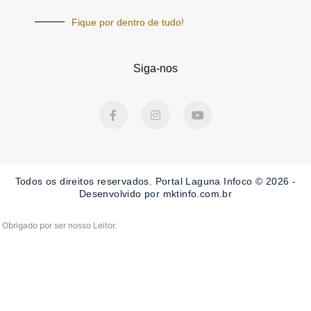
Fique por dentro de tudo!
Siga-nos
F
I
Y
a
n
o
c
s
u
e
t
t
b
a
u
o
g
b
o
r
e
Todos os direitos reservados. Portal Laguna Infoco © 2026 -
k
a
-
m
Desenvolvido por mktinfo.com.br
f
Obrigado por ser nosso Leitor.