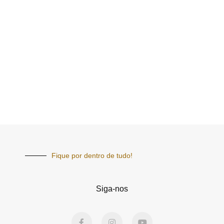
Fique por dentro de tudo!
Siga-nos
F
I
Y
a
n
o