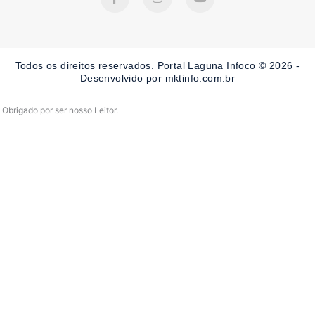
c
s
u
e
t
t
b
a
u
o
g
b
o
r
e
Todos os direitos reservados. Portal Laguna Infoco © 2026 -
k
a
-
m
Desenvolvido por mktinfo.com.br
f
Obrigado por ser nosso Leitor.