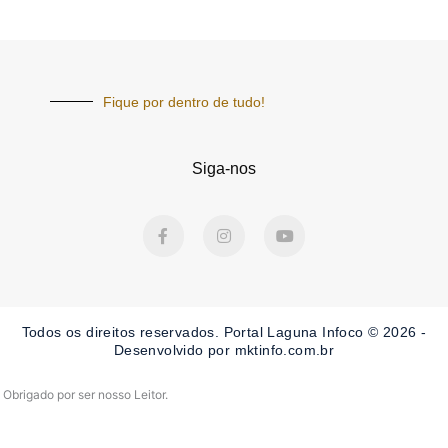
Fique por dentro de tudo!
Siga-nos
F
I
Y
a
n
o
c
s
u
e
t
t
b
a
u
o
g
b
o
r
e
Todos os direitos reservados. Portal Laguna Infoco © 2026 -
k
a
-
m
Desenvolvido por mktinfo.com.br
f
Obrigado por ser nosso Leitor.