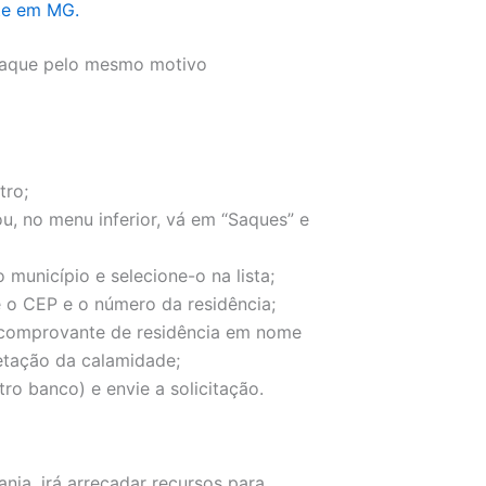
nte em MG.
 saque pelo mesmo motivo
tro;
ou, no menu inferior, vá em “Saques” e
município e selecione-o na lista;
 o CEP e o número da residência;
 comprovante de residência em nome
retação da calamidade;
ro banco) e envie a solicitação.
ia, irá arrecadar recursos para