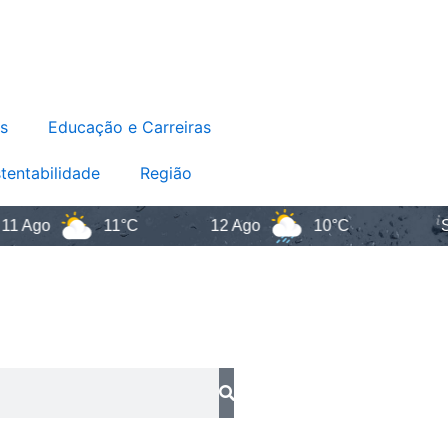
s
Educação e Carreiras
tentabilidade
Região
o
11°C
12 Ago
10°C
Santa 