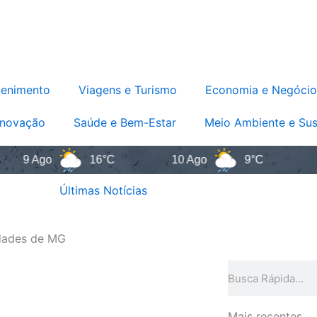
tenimento
Viagens e Turismo
Economia e Negócio
Inovação
Saúde e Bem-Estar
Meio Ambiente e Sus
 Ago
16°C
10 Ago
9°C
11 Ag
Últimas Notícias
idades de MG
Pesquisar
Mais recentes