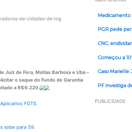
Medicamento r
PGR pede perd
CNC: endividam
Começou a 10ª 
Caso Marielle:
de Juiz de Fora, Matias Barbosa e Ubá –
licitar o saque do Fundo de Garantia
PF investiga d
mitado a R$ 6.220.
PUBLICIDADE
Aplicativo FGTS
.​
s sobe para 59.