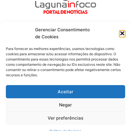
Gerenciar Consentimento
de Cookies
Fique por dentro de tudo!
Para fornecer as melhores experiências, usamos tecnologias como
cookies para armazenar e/ou acessar informações do dispositivo. O
consentimento para essas tecnologias nos permitirá processar dados
Siga-nos
como comportamento de navegação ou IDs exclusivos neste site. Não
consentir ou retirar o consentimento pode afetar negativamente certos
recursos e funções.
F
I
Y
a
n
o
c
s
u
Aceitar
e
t
t
b
a
u
o
g
b
Negar
o
r
e
Todos os direitos reservados. Portal Laguna Infoco © 2026 -
k
a
-
m
Desenvolvido por mktinfo.com.br
Ver preferências
f
Obrigado por ser nosso Leitor.